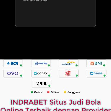
INDRABET Situs Judi Bola
Online Terbaik dengan Provider