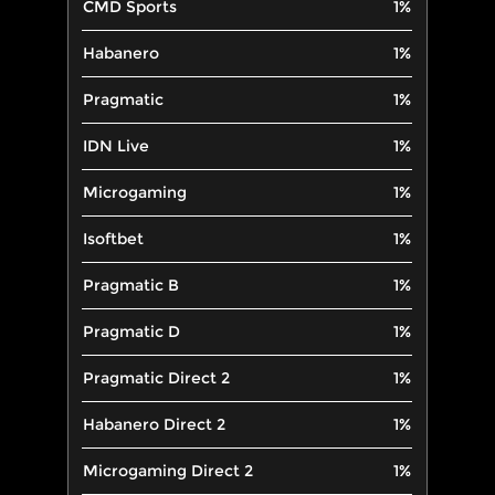
CMD Sports
1%
Habanero
1%
Pragmatic
1%
IDN Live
1%
Microgaming
1%
Isoftbet
1%
Pragmatic B
1%
Pragmatic D
1%
Pragmatic Direct 2
1%
Habanero Direct 2
1%
Microgaming Direct 2
1%